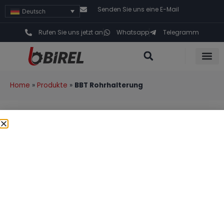
Senden Sie uns eine E-Mail
Deutsch
Rufen Sie uns jetzt an
Whatsapp
Telegramm
Home
»
Produkte
»
BBT Rohrhalterung