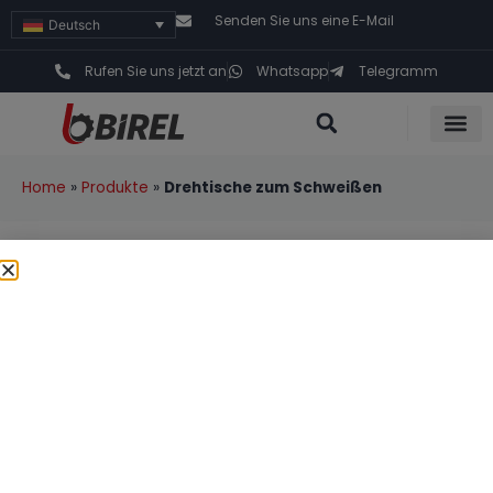
Senden Sie uns eine E-Mail
Deutsch
Rufen Sie uns jetzt an
Whatsapp
Telegramm
Home
»
Produkte
»
Drehtische zum Schweißen