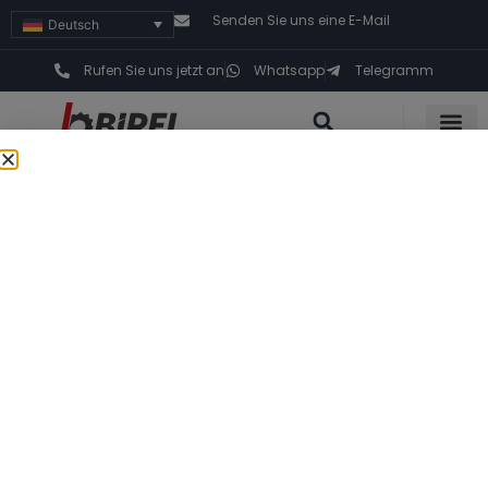
Senden Sie uns eine E-Mail
Deutsch
Rufen Sie uns jetzt an
Whatsapp
Telegramm
Home
»
Produkte
»
Positionierer für das Rohrschweißen