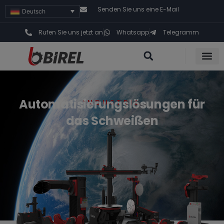
Senden Sie uns eine E-Mail
Deutsch
Rufen Sie uns jetzt an
Whatsapp
Telegramm
Automatisierungslösungen für
INDUSTRIE
das Schweißen