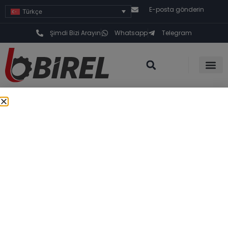
E-posta gönderin
Türkçe
Şimdi Bizi Arayın
Whatsapp
Telegram
Home
»
Industries
»
Hafriyat Makineleri